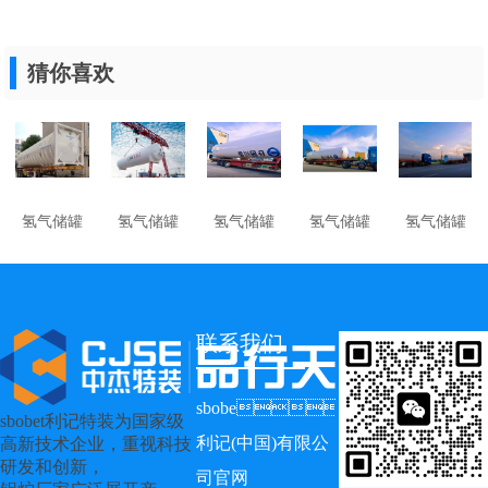
猜你喜欢
氢气储罐
氢气储罐
氢气储罐
氢气储罐
氢气储罐
联系我们
sbobet
sbobet利记特装为国家级
利记(中国)有限公
高新技术企业，重视科技
研发和创新，
司官网