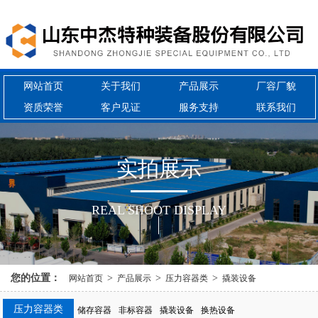
网站首页
关于我们
产品展示
厂容厂貌
资质荣誉
客户见证
服务支持
联系我们
{{inde
实
拍
展
示
REAL SHOOT DISPLAY
您的位置：
>
>
>
网站首页
产品展示
压力容器类
撬装设备
压力容器类
储存容器
非标容器
撬装设备
换热设备