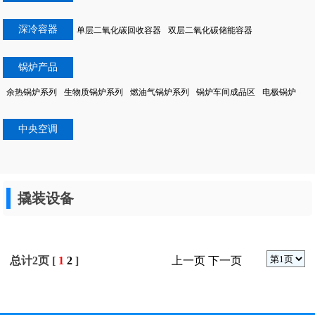
深冷容器
单层二氧化碳回收容器
双层二氧化碳储能容器
锅炉产品
余热锅炉系列
生物质锅炉系列
燃油气锅炉系列
锅炉车间成品区
电极锅炉
锅炉产品
中央空调
撬装设备
总计2页 [
1
2
]
上一页
下一页