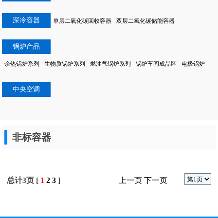
深冷容器
单层二氧化碳回收容器
双层二氧化碳储能容器
锅炉产品
余热锅炉系列
生物质锅炉系列
燃油气锅炉系列
锅炉车间成品区
电极锅炉
锅炉产品
中央空调
非标容器
总计3页 [
1
2
3
]
上一页
下一页