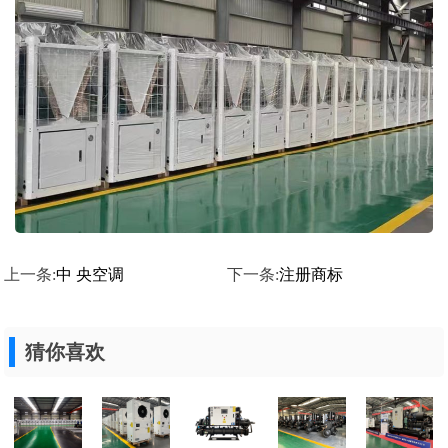
上一条:
中 央空调
下一条:
注册商标
猜你喜欢