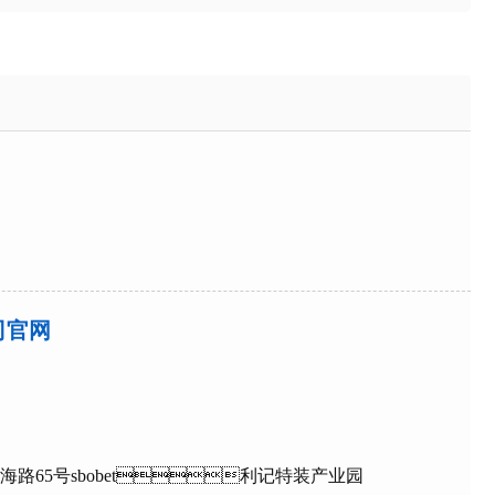
公司官网
路65号sbobet利记特装产业园