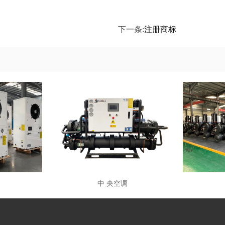
下一条:
注册商标
中 央空调